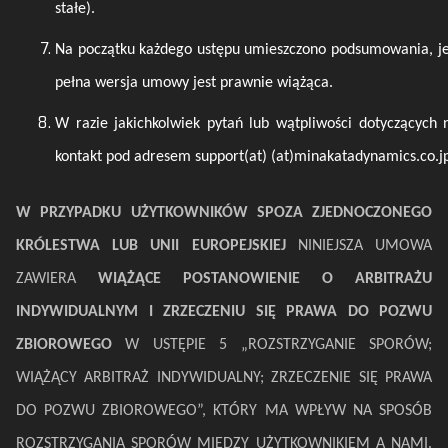
stałe).
Na początku każdego ustępu umieszczono podsumowania, je
pełna wersja umowy jest prawnie wiążąca.
W razie jakichkolwiek pytań lub wątpliwości dotyczących
kontakt pod adresem support(at) (at)minakatadynamics.co.j
W PRZYPADKU UŻYTKOWNIKÓW SPOZA ZJEDNOCZONEGO
KRÓLESTWA LUB UNII EUROPEJSKIEJ
NINIEJSZA UMOWA
ZAWIERA
WIĄŻĄCE POSTANOWIENIE O ARBITRAŻU
INDYWIDUALNYM I ZRZECZENIU SIĘ PRAWA DO POZWU
ZBIOROWEGO
W USTĘPIE 5 „ROZSTRZYGANIE SPORÓW;
WIĄŻĄCY ARBITRAŻ INDYWIDUALNY; ZRZECZENIE SIĘ PRAWA
DO POZWU ZBIOROWEGO”, KTÓRY MA WPŁYW NA SPOSÓB
ROZSTRZYGANIA SPORÓW MIĘDZY UŻYTKOWNIKIEM A NAMI.